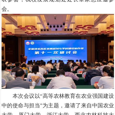
会。
本次会议
以
“
高等农林教育在农业强国建设
中的使命与担当
”
为
主题，邀请了
来自
中国农业
大学、
厦门大学、浙江大学、
西北农林科技大