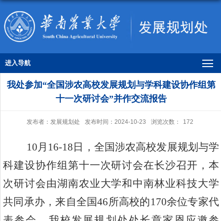
进入导航
我处参加“全国涉农高校发展规划与学科建设协作组第
十一次研讨会”并作交流报告
发布者：发展规划处
发布时间：2024-10-23
浏览次数：
172
10
月
16
-
18
日，全国涉农高校发展规划与学
科建设协作组第
十一
次研讨会在
长沙
召开，
本
次研讨会由湖南农业大学和中南林业科技大学
共同承办，来自全国
46
所高校的
170
余位专家代
表参会，
我校发展规划处处长章家恩
应邀
参