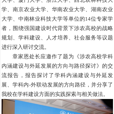
学、南京农业大学、华南农业大学
、湖南农业
大学、中南林业科技大学
等
单位
的1
4
位专家学
者
，
围绕强国建设时代背景下涉农高校
的
战略
规划、学科
建设
、
人才培养
、
社会服务
等议题
进行
深入研讨
交流。
章家恩处长应邀作了题为《
涉农高校学科
内涵建设与外延发展的方向与路径探讨
》的交
流报告，报告探讨了
学科内涵建设与外延发
展、学科内
-
外联动发展的方向路径，
并分享了
我校在学科建设方面的实践探索与相关做法
。