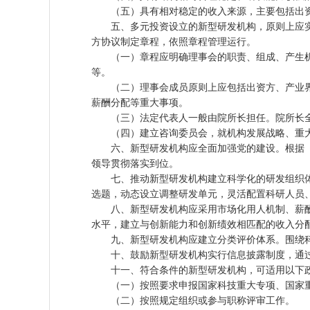
（五）具有相对稳定的收入来源，主要包括出资
五、多元投资设立的新型研发机构，原则上应实行
方协议制定章程，依照章程管理运行。
（一）章程应明确理事会的职责、组成、产生机
等。
（二）理事会成员原则上应包括出资方、产业界
薪酬分配等重大事项。
（三）法定代表人一般由院所长担任。院所长全
（四）建立咨询委员会，就机构发展战略、重大
六、新型研发机构应全面加强党的建设。根据《
领导贯彻落实到位。
七、推动新型研发机构建立科学化的研发组织体
选题，动态设立调整研发单元，灵活配置科研人员
八、新型研发机构应采用市场化用人机制、薪酬
水平，建立与创新能力和创新绩效相匹配的收入分
九、新型研发机构应建立分类评价体系。围绕科
十、鼓励新型研发机构实行信息披露制度，通过
十一、符合条件的新型研发机构，可适用以下
（一）按照要求申报国家科技重大专项、国家重
（二）按照规定组织或参与职称评审工作。