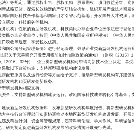
法》等规定，通过股权出售、股权奖励、股票期权、项目收益分红、岗位
新战略联盟，探索长效稳定的产学研结合机制，组织开展产业技术研发
国家国际科技合作基地和国家引才引智示范基地；开发国外人才资源，吸
设立研发、科技服务等机构。
务机构）性质的新型研发机构。科技类民办非企业单位应依法进行登记管
技类民办非企业单位，按照《中华人民共和国企业所得税法》《中华人民
进口税收等规定，享受税收优惠。
和国公司登记管理条例》进行登记管理。鼓励企业类新型研发机构运营所
科技部关于完善研究开发费用税前加计扣除政策的通知》（财税〔2015〕
〔2016〕32号），企业类新型研发机构可申请高新技术企业认定，享
采取以下政策措施，支持新型研发机构建设发展。
房配套服务以及运行经费等方面给予支持，推动新型研发机构有序建设
研发机构购买研发创新服务。
型研发机构相应支持。
资金，支持新型研发机构建设运行。鼓励国家科技成果转化引导基金，支
建设新型研发机构数据库，发布新型研发机构年度报告。将新型研发机构
地方科技行政管理部门负责协调推动本地区新型研发机构建设发展、开展
违反科技计划、资金等管理规定，违背科研伦理、学风作风、科研诚信等
，研究制定促进新型研发机构发展的政策措施开展先行先试。